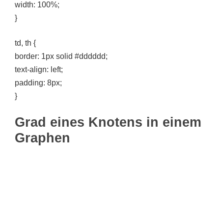
width: 100%;
}
td, th {
border: 1px solid #dddddd;
text-align: left;
padding: 8px;
}
Grad eines Knotens in einem
Graphen