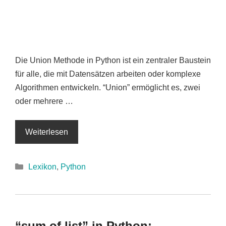
Die Union Methode in Python ist ein zentraler Baustein
für alle, die mit Datensätzen arbeiten oder komplexe
Algorithmen entwickeln. “Union” ermöglicht es, zwei
oder mehrere …
Weiterlesen
Kategorien
Lexikon
,
Python
“sum of list” in Python: